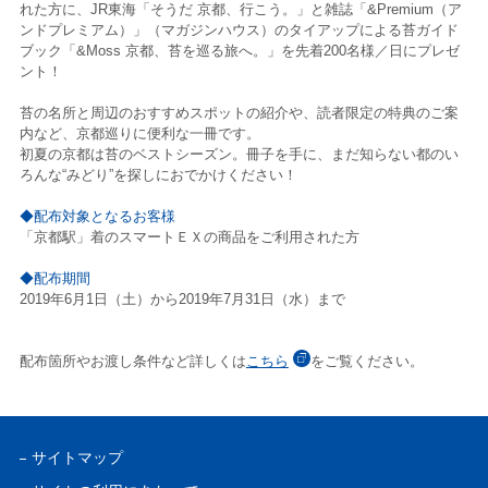
れた方に、JR東海「そうだ 京都、行こう。」と雑誌「&Premium（ア
ンドプレミアム）」（マガジンハウス）のタイアップによる苔ガイド
ブック「&Moss 京都、苔を巡る旅へ。」を先着200名様／日にプレゼ
ント！
苔の名所と周辺のおすすめスポットの紹介や、読者限定の特典のご案
内など、京都巡りに便利な一冊です。
初夏の京都は苔のベストシーズン。冊子を手に、まだ知らない都のい
ろんな“みどり”を探しにおでかけください！
◆配布対象となるお客様
「京都駅」着のスマートＥＸの商品をご利用された方
◆配布期間
2019年6月1日（土）から2019年7月31日（水）まで
配布箇所やお渡し条件など詳しくは
こちら
をご覧ください。
サイトマップ