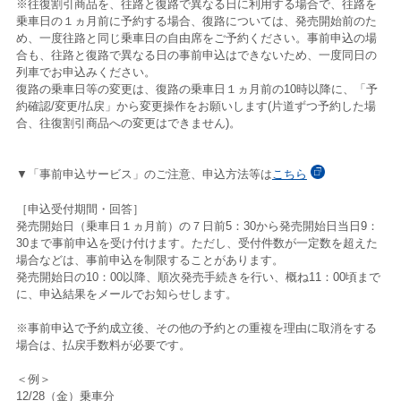
※往復割引商品を、往路と復路で異なる日に利用する場合で、往路を
乗車日の１ヵ月前に予約する場合、復路については、発売開始前のた
め、一度往路と同じ乗車日の自由席をご予約ください。事前申込の場
合も、往路と復路で異なる日の事前申込はできないため、一度同日の
列車でお申込みください。
復路の乗車日等の変更は、復路の乗車日１ヵ月前の10時以降に、「予
約確認/変更/払戻」から変更操作をお願いします(片道ずつ予約した場
合、往復割引商品への変更はできません)。
▼「事前申込サービス」のご注意、申込方法等は
こちら
［申込受付期間・回答］
発売開始日（乗車日１ヵ月前）の７日前5：30から発売開始日当日9：
30まで事前申込を受け付けます。ただし、受付件数が一定数を超えた
場合などは、事前申込を制限することがあります。
発売開始日の10：00以降、順次発売手続きを行い、概ね11：00頃まで
に、申込結果をメールでお知らせします。
※事前申込で予約成立後、その他の予約との重複を理由に取消をする
場合は、払戻手数料が必要です。
＜例＞
12/28（金）乗車分