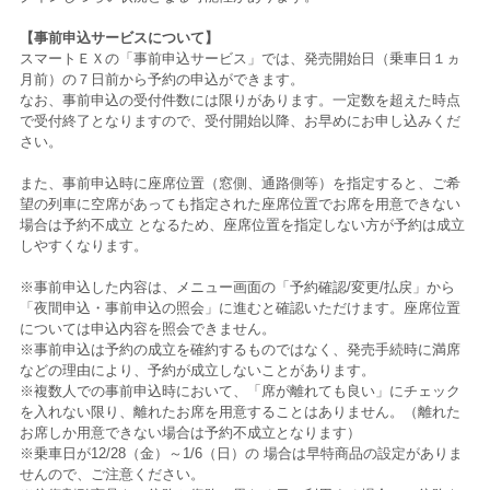
【事前申込サービスについて】
スマートＥＸの「事前申込サービス」では、発売開始日（乗車日１ヵ
月前）の７日前から予約の申込ができます。
なお、事前申込の受付件数には限りがあります。一定数を超えた時点
で受付終了となりますので、受付開始以降、お早めにお申し込みくだ
さい。
また、事前申込時に座席位置（窓側、通路側等）を指定すると、ご希
望の列車に空席があっても指定された座席位置でお席を用意できない
場合は予約不成立 となるため、座席位置を指定しない方が予約は成立
しやすくなります。
※事前申込した内容は、メニュー画面の「予約確認/変更/払戻」から
「夜間申込・事前申込の照会」に進むと確認いただけます。座席位置
については申込内容を照会できません。
※事前申込は予約の成立を確約するものではなく、発売手続時に満席
などの理由により、予約が成立しないことがあります。
※複数人での事前申込時において、「席が離れても良い」にチェック
を入れない限り、離れたお席を用意することはありません。（離れた
お席しか用意できない場合は予約不成立となります）
※乗車日が12/28（金）～1/6（日）の 場合は早特商品の設定がありま
せんので、ご注意ください。