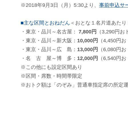
※2018年9月3日（月）5:30より、
事前申込サ
■主な区間とおねだん
＜おとな１名片道あたり
・東京・品川～名古屋：
7,800円
（3,290円
・東京・品川～新大阪：
10,000円
（4,450円
・東京・品川～広 島：
13,000円
（6,080円
・名 古 屋～博 多：
12,000円
（6,540円
※この他にも設定区間あり
※区間・席数・時間帯限定
※おトク額は「のぞみ」普通車指定席の所定