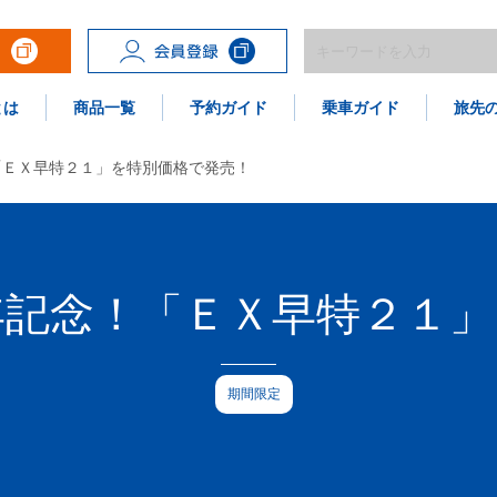
とは
商品一覧
予約ガイド
乗車ガイド
旅先
「ＥＸ早特２１」を特別価格で発売！
年記念！「ＥＸ早特２１」
期間限定